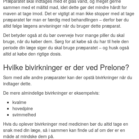
Præparatet skal indtages med et glas vand, og meget gerne
sammen med et måltid mad, idet dette gør det mindre hårdt for
maven at tage imod. Det er vigtigt at man ikke stopper med at tage
præparatet før man er færdig med behandlingen – derfor bør du
altid følge lægens anvisninger når du bruger dette præparat.
Det betyder også at du bør overveje hvor mange piller du skal
bruge, når du køber dem. Sørg for at købe så du har til hele den
periode din læge siger du skal bruge præparatet – og husk også
altid at købe den rigtige dosis.
Hvilke bivirkninger er der ved Prelone?
Som med alle andre præparater kan der opstå bivirkninger når du
indtager dette.
De mere almindelige bivirkninger er eksempelvis:
kvalme
hovedpine
svimmelhed
Hvis du oplever bivirkninger med medicinen bør du altid tage en
snak med din læge, så i sammen kan finde ud af om der er en
måde at mindske dem på.