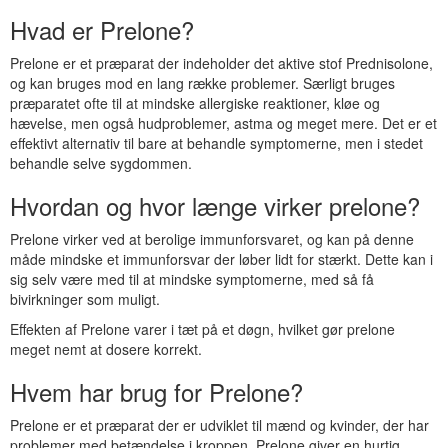
Hvad er Prelone?
Prelone er et præparat der indeholder det aktive stof Prednisolone,
og kan bruges mod en lang række problemer. Særligt bruges
præparatet ofte til at mindske allergiske reaktioner, kløe og
hævelse, men også hudproblemer, astma og meget mere. Det er et
effektivt alternativ til bare at behandle symptomerne, men i stedet
behandle selve sygdommen.
Hvordan og hvor længe virker prelone?
Prelone virker ved at berolige immunforsvaret, og kan på denne
måde mindske et immunforsvar der løber lidt for stærkt. Dette kan i
sig selv være med til at mindske symptomerne, med så få
bivirkninger som muligt.
Effekten af Prelone varer i tæt på et døgn, hvilket gør prelone
meget nemt at dosere korrekt.
Hvem har brug for Prelone?
Prelone er et præparat der er udviklet til mænd og kvinder, der har
problemer med betændelse i kroppen. Prelone giver en hurtig