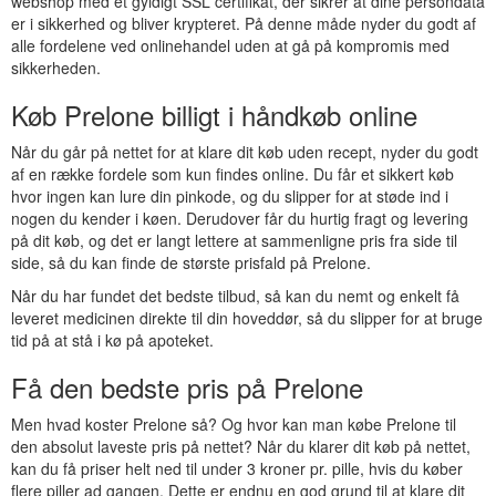
webshop med et gyldigt SSL certifikat, der sikrer at dine persondata
er i sikkerhed og bliver krypteret. På denne måde nyder du godt af
alle fordelene ved onlinehandel uden at gå på kompromis med
sikkerheden.
Køb Prelone billigt i håndkøb online
Når du går på nettet for at klare dit køb uden recept, nyder du godt
af en række fordele som kun findes online. Du får et sikkert køb
hvor ingen kan lure din pinkode, og du slipper for at støde ind i
nogen du kender i køen. Derudover får du hurtig fragt og levering
på dit køb, og det er langt lettere at sammenligne pris fra side til
side, så du kan finde de største prisfald på Prelone.
Når du har fundet det bedste tilbud, så kan du nemt og enkelt få
leveret medicinen direkte til din hoveddør, så du slipper for at bruge
tid på at stå i kø på apoteket.
Få den bedste pris på Prelone
Men hvad koster Prelone så? Og hvor kan man købe Prelone til
den absolut laveste pris på nettet? Når du klarer dit køb på nettet,
kan du få priser helt ned til under 3 kroner pr. pille, hvis du køber
flere piller ad gangen. Dette er endnu en god grund til at klare dit