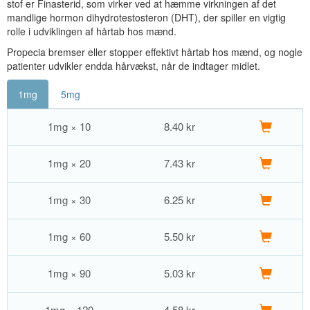
stof er Finasterid, som virker ved at hæmme virkningen af det
mandlige hormon dihydrotestosteron (DHT), der spiller en vigtig
rolle i udviklingen af hårtab hos mænd.
Propecia bremser eller stopper effektivt hårtab hos mænd, og nogle
patienter udvikler endda hårvækst, når de indtager midlet.
1mg
5mg
1mg × 10
8.40
kr
1mg × 20
7.43
kr
1mg × 30
6.25
kr
1mg × 60
5.50
kr
1mg × 90
5.03
kr
1mg × 120
4.58
kr