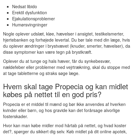
Nedsat libido
Erektil dysfunktion
Ejakulationsproblemer
Humørsvingninger
Nogle oplever udslæt, kløe, hævelser i ansigtet, testikelsmerter,
hjertebanken og forhøjede levertal. Du bør tale med din læge, hvis
du oplever ændringer i brystvævet (knuder, smerter, hævelser), da
disse symptomer kan være tegn på brystkræft.
Oplever du at tunge og hals hæver, får du synkebesvær,
nældefeber eller problemer med vejrtrækning, skal du stoppe med
at tage tabletterne og straks søge læge.
Hvem skal tage Propecia og kan midlet
købes på nettet til en god pris?
Propecia er et middel til mænd og bør ikke anvendes af hverken
kvinder eller børn, og hos gravide kan det forårsage alvorlige
fosterskader.
Hvor kan man købe midler mod hårtab på nettet, og hvad koster
det?, spørger du sikkert dig selv. Køb midlet på dit online apotek,