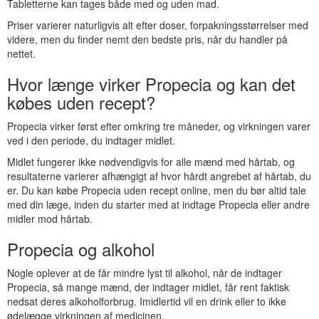
Tabletterne kan tages både med og uden mad.
Priser varierer naturligvis alt efter doser, forpakningsstørrelser med
videre, men du finder nemt den bedste pris, når du handler på
nettet.
Hvor længe virker Propecia og kan det
købes uden recept?
Propecia virker først efter omkring tre måneder, og virkningen varer
ved i den periode, du indtager midlet.
Midlet fungerer ikke nødvendigvis for alle mænd med hårtab, og
resultaterne varierer afhængigt af hvor hårdt angrebet af hårtab, du
er. Du kan købe Propecia uden recept online, men du bør altid tale
med din læge, inden du starter med at indtage Propecia eller andre
midler mod hårtab.
Propecia og alkohol
Nogle oplever at de får mindre lyst til alkohol, når de indtager
Propecia, så mange mænd, der indtager midlet, får rent faktisk
nedsat deres alkoholforbrug. Imidlertid vil en drink eller to ikke
ødelægge virkningen af medicinen.