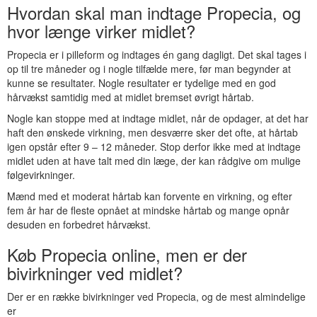
Hvordan skal man indtage Propecia, og
hvor længe virker midlet?
Propecia er i pilleform og indtages én gang dagligt. Det skal tages i
op til tre måneder og i nogle tilfælde mere, før man begynder at
kunne se resultater. Nogle resultater er tydelige med en god
hårvækst samtidig med at midlet bremset øvrigt hårtab.
Nogle kan stoppe med at indtage midlet, når de opdager, at det har
haft den ønskede virkning, men desværre sker det ofte, at hårtab
igen opstår efter 9 – 12 måneder. Stop derfor ikke med at indtage
midlet uden at have talt med din læge, der kan rådgive om mulige
følgevirkninger.
Mænd med et moderat hårtab kan forvente en virkning, og efter
fem år har de fleste opnået at mindske hårtab og mange opnår
desuden en forbedret hårvækst.
Køb Propecia online, men er der
bivirkninger ved midlet?
Der er en række bivirkninger ved Propecia, og de mest almindelige
er