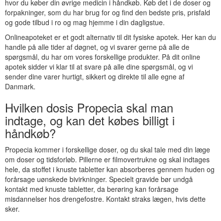
hvor du køber din øvrige medicin i håndkøb. Køb det i de doser og
forpakninger, som du har brug for og find den bedste pris, prisfald
og gode tilbud i ro og mag hjemme i din dagligstue.
Onlineapoteket er et godt alternativ til dit fysiske apotek. Her kan du
handle på alle tider af døgnet, og vi svarer gerne på alle de
spørgsmål, du har om vores forskellige produkter. På dit online
apotek sidder vi klar til at svare på alle dine spørgsmål, og vi
sender dine varer hurtigt, sikkert og direkte til alle egne af
Danmark.
Hvilken dosis Propecia skal man
indtage, og kan det købes billigt i
håndkøb?
Propecia kommer i forskellige doser, og du skal tale med din læge
om doser og tidsforløb. Pillerne er filmovertrukne og skal indtages
hele, da stoffet i knuste tabletter kan absorberes gennem huden og
forårsage uønskede bivirkninger. Specielt gravide bør undgå
kontakt med knuste tabletter, da berøring kan forårsage
misdannelser hos drengefostre. Kontakt straks lægen, hvis dette
sker.