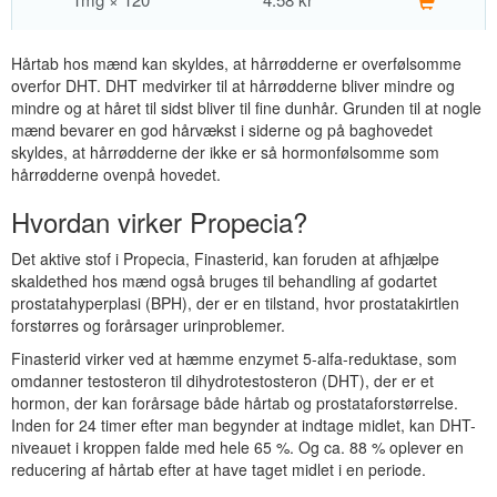
Hårtab hos mænd kan skyldes, at hårrødderne er overfølsomme
overfor DHT. DHT medvirker til at hårrødderne bliver mindre og
mindre og at håret til sidst bliver til fine dunhår. Grunden til at nogle
mænd bevarer en god hårvækst i siderne og på baghovedet
skyldes, at hårrødderne der ikke er så hormonfølsomme som
hårrødderne ovenpå hovedet.
Hvordan virker Propecia?
Det aktive stof i Propecia, Finasterid, kan foruden at afhjælpe
skaldethed hos mænd også bruges til behandling af godartet
prostatahyperplasi (BPH), der er en tilstand, hvor prostatakirtlen
forstørres og forårsager urinproblemer.
Finasterid virker ved at hæmme enzymet 5-alfa-reduktase, som
omdanner testosteron til dihydrotestosteron (DHT), der er et
hormon, der kan forårsage både hårtab og prostataforstørrelse.
Inden for 24 timer efter man begynder at indtage midlet, kan DHT-
niveauet i kroppen falde med hele 65 %. Og ca. 88 % oplever en
reducering af hårtab efter at have taget midlet i en periode.